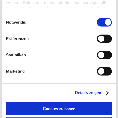
weiteren Daten zusammen, die Sie ihnen bereitgestellt
haben oder die sie im Rahmen Ihrer Nutzung der Dienste
gesammelt haben.
Einwilligungsauswahl
Notwendig
Präferenzen
Statistiken
Ästhetische
Marketing
Behandlungen
Eingriffe ästhetischer Natur werden nicht nur aus
Details zeigen
kosmetischen Gründen vorgenommen, sondern auch
unterstützend zu medizinischen Behandlungen:
Cookies zulassen
Besenreiser-Verödung