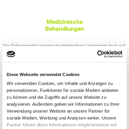
Medizinische
Behandlungen
Der Schwerpunkt unserer medizinischen Leistungen liegt auf
der Hautkrebsvorsorge und der Früherkennung. Darüber
hinaus behandeln wir unter anderem:
Akne
Diese Webseite verwendet Cookies
Ekzeme
Wir verwenden Cookies, um Inhalte und Anzeigen zu
Hyperhidrose (übermäßiges Schwitzen)
personalisieren, Funktionen für soziale Medien anbieten
Infektionen
zu können und die Zugriffe auf unsere Website zu
Inhalationsallergien
analysieren. Außerdem geben wir Informationen zu Ihrer
Neurodermitis
Verwendung unserer Website an unsere Partner für
Operationen auf ambulanter Basis: Entfernung von
soziale Medien, Werbung und Analysen weiter. Unsere
Muttermalen, Tumoren und Zysten in örtlicher
Partner führen diese Informationen möglicherweise mit
Betäubung